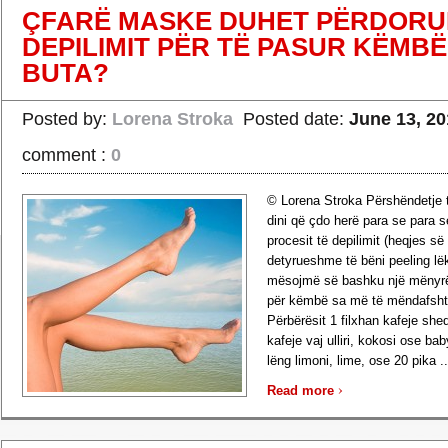
ÇFARË MASKE DUHET PËRDORU
DEPILIMIT PËR TË PASUR KËMBË
BUTA?
Posted by:
Lorena Stroka
Posted date:
June 13, 20
comment :
0
© Lorena Stroka Përshëndetje t
dini që çdo herë para se para se
procesit të depilimit (heqjes s
detyrueshme të bëni peeling lë
mësojmë së bashku një mënyrë
për këmbë sa më të mëndafshta
Përbërësit 1 filxhan kafeje sheq
kafeje vaj ulliri, kokosi ose baby
lëng limoni, lime, ose 20 pika ..
›
Read more