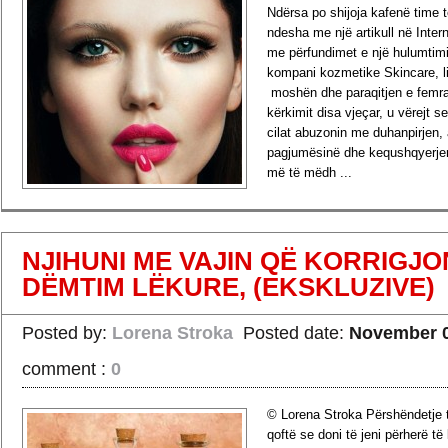
Ndërsa po shijoja kafenë time t
ndesha me një artikull në Inter
me përfundimet e një hulumtimi
kompani kozmetike Skincare, l
moshën dhe paraqitjen e femr
kërkimit disa vjeçar, u vërejt 
cilat abuzonin me duhanpirjen, 
pagjumësinë dhe kequshqyerjen
më të mëdh ...
›
Read more
NJIHUNI ME VAJIN QË KORRIGJ
DËMTIM LËKURE, (EKSKLUZIVE)
Posted by:
Lorena Stroka
Posted date:
November 0
comment :
0
© Lorena Stroka Përshëndetje t
qoftë se doni të jeni përherë të