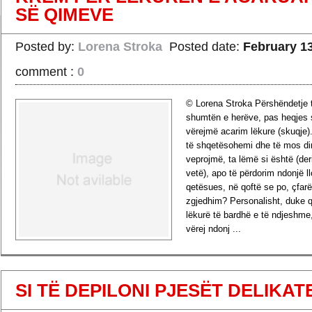
SË QIMEVE
Posted by:
Lorena Stroka
Posted date:
February 13
comment :
0
© Lorena Stroka Përshëndetje t
shumtën e herëve, pas heqjes
vërejmë acarim lëkure (skuqje)
të shqetësohemi dhe të mos di
veprojmë, ta lëmë si është (der
vetë), apo të përdorim ndonjë l
qetësues, në qoftë se po, çfarë
zgjedhim? Personalisht, duke
lëkurë të bardhë e të ndjeshme,
vërej ndonj ...
›
Read more
SI TË DEPILONI PJESËT DELIKAT