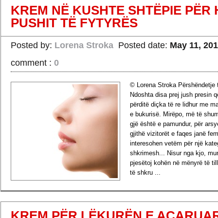
KREM NË KUSHTE SHTËPIE PËR 
PUSHIT TË FYTYRËS
Posted by:
Lorena Stroka
Posted date:
May 11, 20
comment :
0
© Lorena Stroka Përshëndetje t
Ndoshta disa prej jush presin q
përditë diçka të re lidhur me 
e bukurisë. Mirëpo, më të shum
gjë është e pamundur, për arsy
gjithë vizitorët e faqes janë fe
interesohen vetëm për një kateg
shkrimesh... Nisur nga kjo, m
pjesëtoj kohën në mënyrë të till
të shkru ...
›
Read more
KREM PËR LËKURËN E ACARUAR