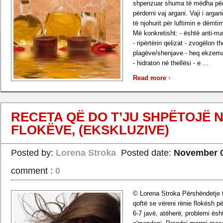
shpenzuar shuma të mëdha për t
përdorni vaj argani. Vaji i arga
të njohurit për luftimin e dëmti
Më konkretisht: - është anti-rru
- ripërtërin qelizat - zvogëlon th
plagëve/shenjave - heq ekzemat
- hidraton në thellësi - e ...
›
Read more
RECETA QË DO T’JU SHPËTOJË N
FLOKËVE, (EKSKLUZIVE)
Posted by:
Lorena Stroka
Posted date:
November 0
comment :
0
© Lorena Stroka Përshëndetje t
qoftë se vëreni rënie flokësh 
6-7 javë, atëherë, problemi ës