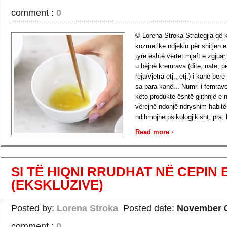
comment :
0
© Lorena Stroka Strategjia që
kozmetike ndjekin për shitjen 
tyre është vërtet mjaft e zgjuar
u bëjnë kremrava (dite, nate, 
reja/vjetra etj., etj.) i kanë bër
sa para kanë... Numri i femrav
këto produkte është gjithnjë e në
vërejnë ndonjë ndryshim habitës
ndihmojnë psikologjikisht, pra, 
›
Read more
SI TË HIQNI RRUDHAT NË CEPIN E
(EKSKLUZIVE)
Posted by:
Lorena Stroka
Posted date:
November 0
comment :
0