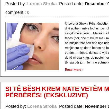
Posted by:
Lorena Stroka
Posted date:
December 0
comment :
0
© Lorena Stroka Përshëndetje t
ditë ndihem më e lodhur, por, 
se çdo herë tjetër... Me sa më t
faqes (por, dhe miku im më i mi
na ndajnë fare pak ditë nga nd
rrënjësore që do të bëhen në fa
vetëm... mirëpo, derisa të vijë 
do të rri duarkryq, do postoj he
të reja për ju... Tema e sotme k
›
Read more
SI TË BËSH KREM NATE VETËM M
PËRBËRËS! (EKSKLUZIVE)
Posted by:
Lorena Stroka
Posted date:
November 1