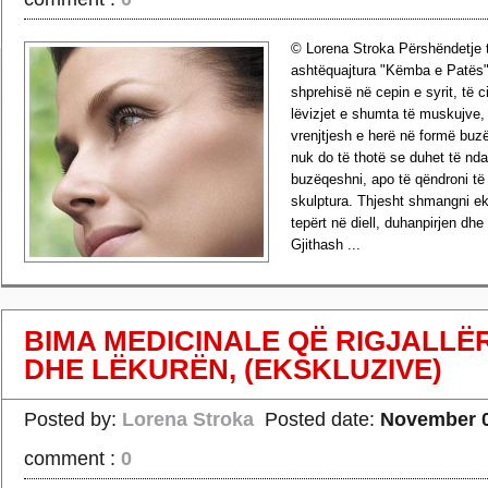
© Lorena Stroka Përshëndetje t
ashtëquajtura "Këmba e Patës" 
shprehisë në cepin e syrit, të c
lëvizjet e shumta të muskujve,
vrenjtjesh e herë në formë buz
nuk do të thotë se duhet të nda
buzëqeshni, apo të qëndroni t
skulptura. Thjesht shmangni e
tepërt në diell, duhanpirjen dh
Gjithash ...
›
Read more
BIMA MEDICINALE QË RIGJALLË
DHE LËKURËN, (EKSKLUZIVE)
Posted by:
Lorena Stroka
Posted date:
November 0
comment :
0