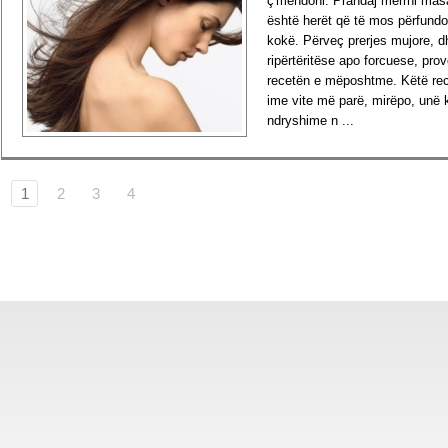
ç'mendoni. Prandaj merrni masa
është herët që të mos përfundo
kokë. Përveç prerjes mujore, 
ripërtëritëse apo forcuese, prov
recetën e mëposhtme. Këtë rec
ime vite më parë, mirëpo, unë 
ndryshime n ...
›
Read more
1
2
3
4