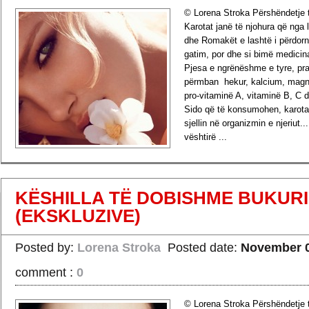
© Lorena Stroka Përshëndetje t
Karotat janë të njohura që nga 
dhe Romakët e lashtë i përdorn
gatim, por dhe si bimë medicin
Pjesa e ngrënëshme e tyre, pra,
përmban hekur, kalcium, magne
pro-vitaminë A, vitaminë B, C 
Sido që të konsumohen, karota
sjellin në organizmin e njeriut..
vështirë ...
›
Read more
KËSHILLA TË DOBISHME BUKURI
(EKSKLUZIVE)
Posted by:
Lorena Stroka
Posted date:
November 0
comment :
0
© Lorena Stroka Përshëndetje t