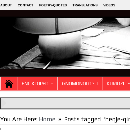
ABOUT
CONTACT
POETRY-QUOTES
TRANSLATIONS
VIDEOS
ENCIKLOPEDI +
GNOMONOLOGJI
KURIOZIT
»
You Are Here:
Home
Posts tagged "heqje-q