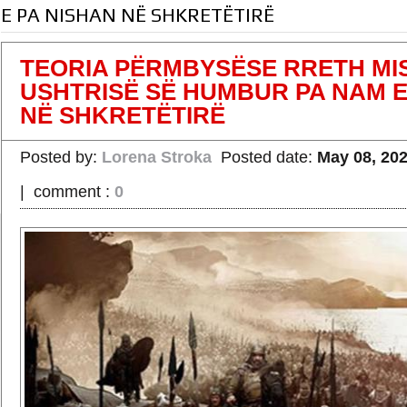
E PA NISHAN NË SHKRETËTIRË
TEORIA PËRMBYSËSE RRETH MIS
USHTRISË SË HUMBUR PA NAM E
NË SHKRETËTIRË
Posted by:
Lorena Stroka
Posted date:
May 08, 20
|
comment :
0