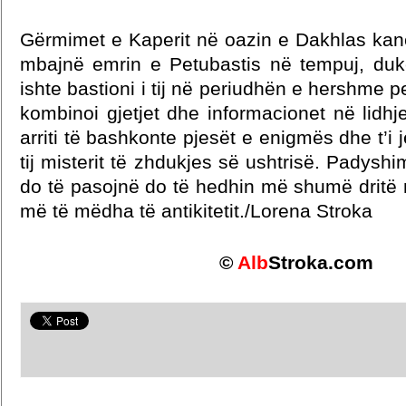
Gërmimet e Kaperit në oazin e Dakhlas kan
mbajnë emrin e Petubastis në tempuj, duk
ishte bastioni i tij në periudhën e hershme 
kombinoi gjetjet dhe informacionet në lidhj
arriti të bashkonte pjesët e enigmës dhe t’i j
tij misterit të zhdukjes së ushtrisë. Padysh
do të pasojnë do të hedhin më shumë dritë 
më të mëdha të antikitetit./Lorena Stroka
©
Alb
Stroka.com