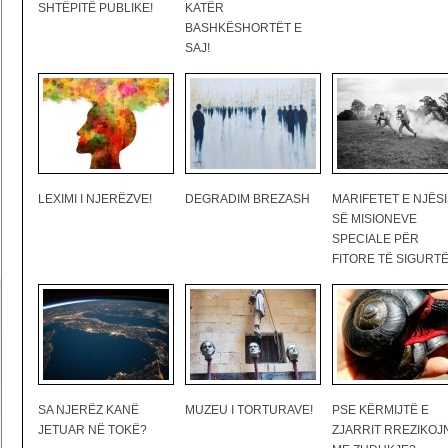
SHTËPITË PUBLIKE!
KATËR
BASHKËSHORTËT E
SAJ!
LEXIMI I NJERËZVE!
DEGRADIM BREZASH
MARIFETET E NJËS
SË MISIONEVE
SPECIALE PËR
FITORE TË SIGURTË
SA NJERËZ KANË
MUZEU I TORTURAVE!
PSE KËRMIJTË E
JETUAR NË TOKË?
ZJARRIT RREZIKOJ