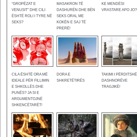
“GROPËZAT E
MASAKRON TË
KE MENDËSI
VENUSIT” DHE CILI
DASHURËN DHE BËN
VRASTARE APO JO?
ËSHTË ROLI I TYRE NË
SEKS ORAL ME
SEKS?
KOKËN E SAJ TË
PRERË!
CILA ËSHTË ORA MË
DORA E
TAKIMI I PËRDITSHË
IDEALE PËR FILLIMIN
SHKRETËTIRËS
DASHNORËVE
E SHKOLLËS DHE
TRAGJIKË!
PUNËS? JA SI E
ARGUMENTOJNË
SHKENCËTARËT!