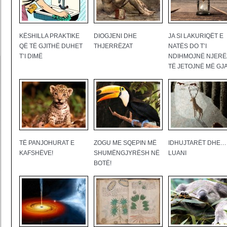
KËSHILLA PRAKTIKE
DIOGJENI DHE
JA SI LAKURIQËT E
QË TË GJITHË DUHET
THJERRËZAT
NATËS DO T’I
T’I DIMË
NDIHMOJNË NJERË
TË JETOJNË MË GJ
TË PANJOHURAT E
ZOGU ME SQEPIN MË
IDHUJTARËT DHE…
KAFSHËVE!
SHUMËNGJYRËSH NË
LUANI
BOTË!