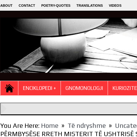
ABOUT
CONTACT
POETRY-QUOTES
TRANSLATIONS
VIDEOS
ENCIKLOPEDI +
GNOMONOLOGJI
KURIOZIT
»
»
You Are Here:
Home
Të ndryshme
Uncate
PËRMBYSËSE RRETH MISTERIT TË USHTRISË