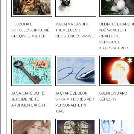
FILOZOFIA E
MAHATMA GANDHI,
ULLINJTË E BARDH
SHKOLLËS CINIKE NË
THEMELUESI I
NJË VARIETET I
GREQINË E VJETËR
REZISTENCËS PASIVE
RRALLË QË
PËRDORET
KRYESISHT PËR…
JA SA GJATË DO TË
JA ÇFARË ZBULON
GJENI LIND APO
JETOJMË NË TË
SHKRIMI I DORËS PËR
BËHESH?
ARDHMEN E AFËRT!
PERSONALITETIN
TUAJ