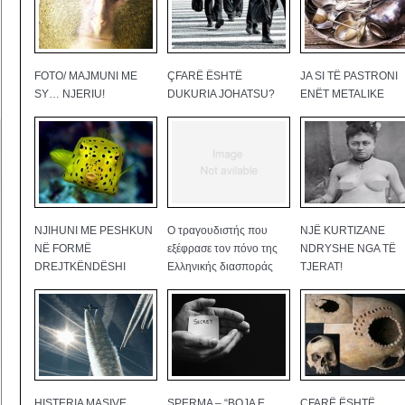
FOTO/ MAJMUNI ME
ÇFARË ËSHTË
JA SI TË PASTRONI
SY… NJERIU!
DUKURIA JOHATSU?
ENËT METALIKE
NJIHUNI ME PESHKUN
Ο τραγουδιστής που
NJË KURTIZANE
NË FORMË
εξέφρασε τον πόνο της
NDRYSHE NGA TË
DREJTKËNDËSHI
Ελληνικής διασποράς
TJERAT!
HISTERIA MASIVE
SPERMA – “BOJA E
ÇFARË ËSHTË