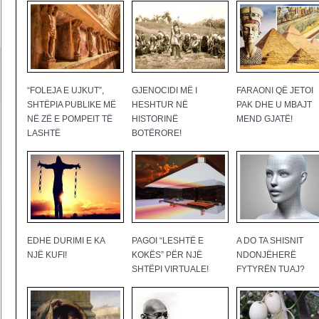
“FOLEJA E UJKUT”,
GJENOCIDI MË I
FARAONI QË JETOI
SHTËPIA PUBLIKE MË
HESHTUR NË
PAK DHE U MBAJT
NË ZË E POMPEIT TË
HISTORINË
MEND GJATË!
LASHTË
BOTËRORE!
EDHE DURIMI E KA
PAGOI “LESHTË E
A DO TA SHISNIT
NJË KUFI!
KOKËS” PËR NJË
NDONJËHERË
SHTËPI VIRTUALE!
FYTYRËN TUAJ?