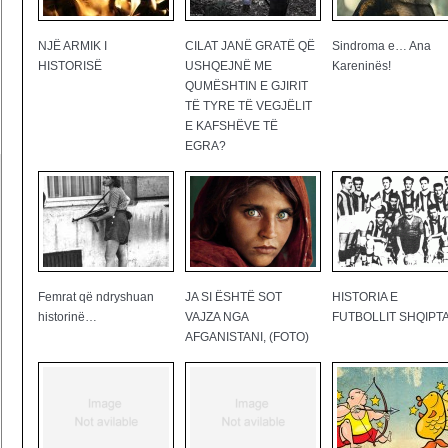
NJË ARMIK I
CILAT JANË GRATË QË
Sindroma e… Ana
HISTORISË
USHQEJNË ME
Kareninës!
QUMËSHTIN E GJIRIT
TË TYRE TË VEGJËLIT
E KAFSHËVE TË
EGRA?
Femrat që ndryshuan
JA SI ËSHTË SOT
HISTORIA E
historinë…
VAJZA NGA
FUTBOLLIT SHQIPT
AFGANISTANI, (FOTO)