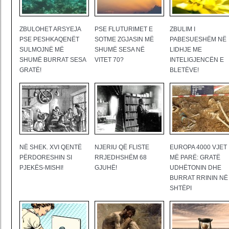
ZBULOHET ARSYEJA
PSE FLUTURIMET E
ZBULIM I
PSE PESHKAQENËT
SOTME ZGJASIN MË
PABESUESHËM NË
SULMOJNË MË
SHUMË SESA NË
LIDHJE ME
SHUMË BURRAT SESA
VITET 70?
INTELIGJENCËN E
GRATË!
BLETËVE!
NË SHEK. XVI QENTË
NJERIU QË FLISTE
EUROPA 4000 VJET
PËRDORESHIN SI
RRJEDHSHËM 68
MË PARË: GRATË
PJEKËS-MISHI!
GJUHË!
UDHËTONIN DHE
BURRAT RRININ NË
SHTËPI