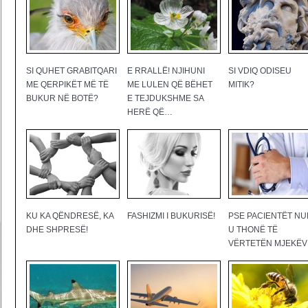
SI QUHET GRABITQARI
E RRALLË! NJIHUNI
SI VDIQ ODISEU
ME QERPIKËT MË TË
ME LULEN QË BËHET
MITIK?
BUKUR NË BOTË?
E TEJDUKSHME SA
HERË QË…
KU KA QËNDRESË, KA
FASHIZMI I BUKURISË!
PSE PACIENTËT NU
DHE SHPRESË!
U THONË TË
VËRTETËN MJEKËV