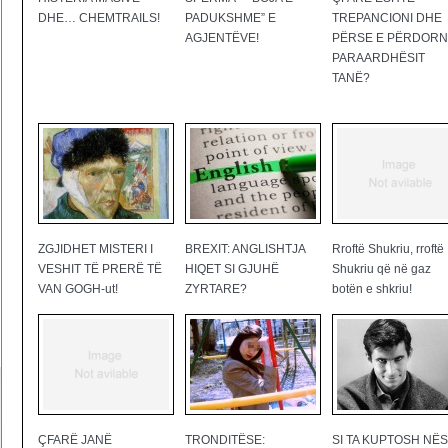
DHE… CHEMTRAILS!
PADUKSHME” E
TREPANCIONI DHE
AGJENTËVE!
PËRSE E PËRDORN
PARAARDHËSIT
TANË?
ZGJIDHET MISTERI I
BREXIT: ANGLISHTJA
Rroftë Shukriu, rroftë
VESHIT TË PRERË TË
HIQET SI GJUHË
Shukriu që në gaz
VAN GOGH-ut!
ZYRTARE?
botën e shkriu!
ÇFARË JANË
TRONDITËSE:
SI TA KUPTOSH NË