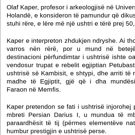
Olaf Kaper, profesor i arkeologjisë në Univer
Holandë, e konsideron të pamundur që dikus
stuhi rëre, e lëre më një ushtri e tërë prej 5
Kaper e interpreton zhdukjen ndryshe. Ai tho
varros nën rërë, por u mund në betejë
destinacioni përfundimtar i ushtrisë ishte o
vendosur trupat e rebelit egjiptian Petubastis
ushtrisë së Kambisit, e shtypi, dhe arriti të 
madhe të Egjiptit, gjë që i dha mundësi
Faraon në Memfis.
Kaper pretendon se fati i ushtrisë injorohej
mbreti Persian Darius I, u mundua të m
paraardhësit të tij (përmes elementëve na
humbur prestigjin e ushtrisë perse.