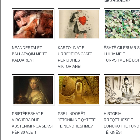
ME ZHDUKJE?
NEANDERTALËT –
KARTOLINAT E
ËSHTË CILËSUAR S
BALLAFAQIM ME TË
URREJTJES GJATË
LULJA MË E
KALUARËN!
PERIUDHËS
TURPSHME NË BOT
VIKTORIANE!
PRIFTËRESHAT E
PSE LINDORËT
HISTORIA
VIRGJËRA DHE
JETONIN NË QYTETE
RRËQETHËSE E
ABSTENIMI NGA SEKSI
TË NËNDHESHME?
EUNUKUT TË FUND
PËR 30 VJET!
TË KINËS!