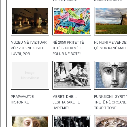
MUZEU MË I VIZITUAR
NË 2050 PRITET TË
NJIHUNI ME VENDE
PËR 2016 NUK ISHTE
JETË GJUHA MË E
QË NUK KANË MAL
LUVRI, POR…
FOLUR NË BOTË!
PRAPAVAJTJE
MBRETI DHE…
FUNKSIONI I SYRIT 
HISTORIKE
LESHTARAKET E
TRETË NË ORGANE
HAREMIT!
TRUPIT TONË