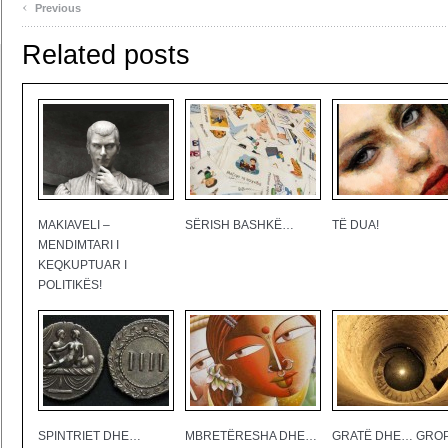
‹
Previous
Related posts
MAKIAVELI –
SËRISH BASHKË…
TË DUA!
MENDIMTARI I
KEQKUPTUAR I
POLITIKËS!
SPINTRIET DHE…
MBRETËRESHA DHE…
GRATË DHE… GROP