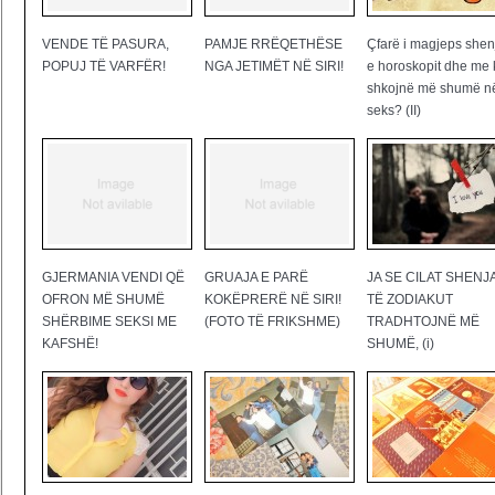
VENDE TË PASURA,
PAMJE RRËQETHËSE
Çfarë i magjeps shen
POPUJ TË VARFËR!
NGA JETIMËT NË SIRI!
e horoskopit dhe me 
shkojnë më shumë n
seks? (II)
GJERMANIA VENDI QË
GRUAJA E PARË
JA SE CILAT SHENJ
OFRON MË SHUMË
KOKËPRERË NË SIRI!
TË ZODIAKUT
SHËRBIME SEKSI ME
(FOTO TË FRIKSHME)
TRADHTOJNË MË
KAFSHË!
SHUMË, (i)