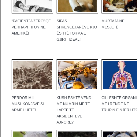
“PACIENTJA ZERO” QË
SIPAS
MURTAJA NË
PËRHAPI TIFON NË
SHKENCËTARËVE KJO
MESJETË
AMERIKË!
ËSHTË FORMA E
GJIRIT IDEAL!
PËRDORIMI I
KUSH ËSHTË VENDI
CILI ËSHTË ORGANI
MUSHKONJAVE SI
ME NUMRIN MË TË
MË I RËNDË NË
ARMË LUFTE!
LARTË TË
TRUPIN E NJERIUT
AKSIDENTEVE
AJRORE?