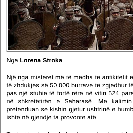
Nga
Lorena Stroka
Një nga misteret më të mëdha të antikitetit ë
të zhdukjes së 50,000 burrave të zgjedhur të
pas një stuhie të fortë rëre në vitin 524 para
në shkretëtirën e Saharasë. Me kalimi
pretenduan se kishin gjetur ushtrinë e hum
ishte në gjendje ta provonte atë.