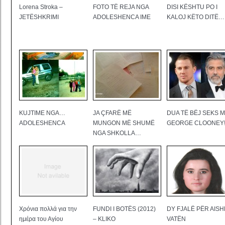
Lorena Stroka –
FOTO TË REJA NGA
DISI KËSHTU PO I
JETËSHKRIMI
ADOLESHENCA IME
KALOJ KËTO DITË…
KUJTIME NGA…
JA ÇFARË MË
DUA TË BËJ SEKS 
ADOLESHENCA
MUNGON MË SHUMË
GEORGE CLOONEY
NGA SHKOLLA…
Χρόνια πολλά για την
FUNDI I BOTËS (2012)
DY FJALË PËR AISH
ημέρα του Αγίου
– KLIKO
VATËN