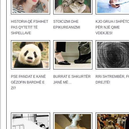
HISTORIA QË FSHIHET
STOICIZMI DHE
KJO GRUA I SHPËTO
PAS QYTETIT TË
EPIKUREANIZMI
PËR NJË QIME
SHPELLAVE
VDEKJES!
PSE PANDAT E KANË
BURRAT E SHKURTËR
RRI SHTREMBËR, F
GËZOFIN BARDHË E
JANË MË…
DREJTË!
ZI?