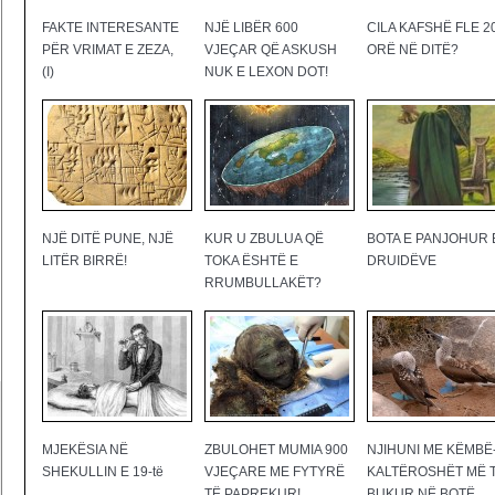
FAKTE INTERESANTE
NJË LIBËR 600
CILA KAFSHË FLE 2
PËR VRIMAT E ZEZA,
VJEÇAR QË ASKUSH
ORË NË DITË?
(I)
NUK E LEXON DOT!
NJË DITË PUNE, NJË
KUR U ZBULUA QË
BOTA E PANJOHUR 
LITËR BIRRË!
TOKA ËSHTË E
DRUIDËVE
RRUMBULLAKËT?
MJEKËSIA NË
ZBULOHET MUMIA 900
NJIHUNI ME KËMBË
SHEKULLIN E 19-të
VJEÇARE ME FYTYRË
KALTËROSHËT MË 
TË PAPREKUR!
BUKUR NË BOTË