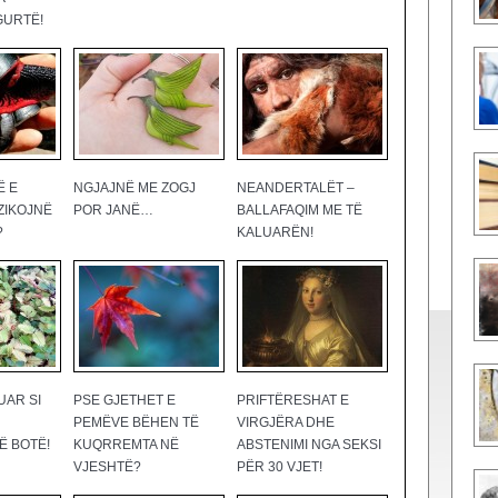
GURTË!
Ë E
NGJAJNË ME ZOGJ
NEANDERTALËT –
ZIKOJNË
POR JANË…
BALLAFAQIM ME TË
?
KALUARËN!
UAR SI
PSE GJETHET E
PRIFTËRESHAT E
PEMËVE BËHEN TË
VIRGJËRA DHE
Ë BOTË!
KUQRREMTA NË
ABSTENIMI NGA SEKSI
VJESHTË?
PËR 30 VJET!