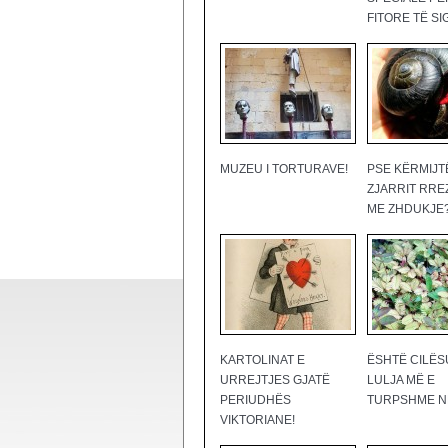
FITORE TË SI
MUZEU I TORTURAVE!
PSE KËRMIJT
ZJARRIT RRE
ME ZHDUKJE
KARTOLINAT E
ËSHTË CILËS
URREJTJES GJATË
LULJA MË E
PERIUDHËS
TURPSHME N
VIKTORIANE!