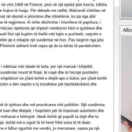
 në vitin 1469 në Firencë, jetoi në një epokë plot trazira, luftëra
he fuqive të huaja. Për dekada me radhë, Makiaveli shërbeu në
mat në oborret e princërve dhe mbretërve, ku pa nga afër
e të regjimeve. Ai ishte dëshmitar i triumfeve të papritura, i
 ambicies njerëzore që shpesh vendosnin fatin e qyteteve dhe
Alb
i fitoi një kuptim të thellë mbi lojën e pushtetit, natyrën e
të që e mbajnë një sundimtar në fron. Pas largimit nga jeta
. Pikërisht atëherë lindi vepra që do ta bënte të pavdekshëm:
 i ndërtuar mbi ideale të larta, por një manual i kthjellët,
sundimtar mund të fitojë, të ruajë dhe të forcojë pushtetin.
e shqetëson se çfarë është e drejtë apo e bukur, por çfarë është
izëm e bëri veprën e tij tronditëse për bashkëkohësit dhe
 më të njohura dhe më provokuese mbi politikën. Një sundimtar,
ht luan dhe dhelpër, i fuqishëm për të imponuar autoritetin dhe
rethanat e kërkojnë. Ideali është që populli ta dojë dhe ta
je, është më e sigurt të të kenë frikë sesa të të duan.
 dhe e lidhur ngushtë me vendin, jo mercenare, sepse pa një