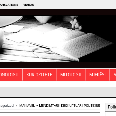
ANSLATIONS
VIDEOS
NOLOGJI
KURIOZITETE
MITOLOGJI
MJEKËSI
»
tegorized
MAKIAVELI – MENDIMTARI I KEQKUPTUAR I POLITIKËS!
Fol