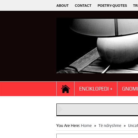
ABOUT
CONTACT
POETRY-QUOTES
TR
ENCIKLOPEDI +
GNOMO
»
»
You Are Here:
Home
Të ndryshme
Unca