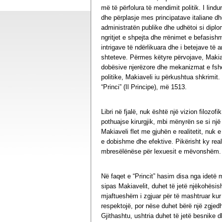
më të përfolura të mendimit politik. I lindur
dhe përplasje mes principatave italiane d
administratën publike dhe udhëtoi si diplo
ngritjet e shpejta dhe rrënimet e befasishm
intrigave të ndërlikuara dhe i betejave të
shteteve. Përmes këtyre përvojave, Makiavel
dobësive njerëzore dhe mekanizmat e fsheh
politike, Makiaveli iu përkushtua shkrimit
“Princi” (Il Principe), më 1513.
Libri në fjalë, nuk është një vizion filozofik
pothuajse kirurgjik, mbi mënyrën se si një 
Makiaveli flet me gjuhën e realitetit, nuk 
e dobishme dhe efektive. Pikërisht ky real
mbresëlënëse për lexuesit e mëvonshëm.
Në faqet e “Princit” hasim disa nga idetë
sipas Makiavelit, duhet të jetë njëkohësis
mjaftueshëm i zgjuar për të mashtruar kur r
respektojë, por nëse duhet bërë një zgjedh
Gjithashtu, ushtria duhet të jetë besnike