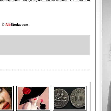
©
Alb
Stroka.com