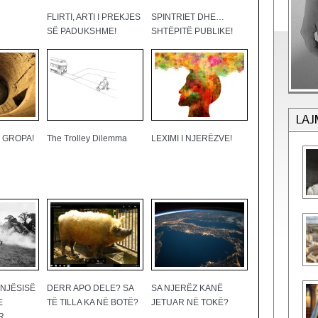
FLIRTI, ARTI I PREKJES
SPINTRIET DHE…
SË PADUKSHME!
SHTËPITË PUBLIKE!
LAJ
 GROPA!
The Trolley Dilemma
LEXIMI I NJERËZVE!
 NJËSISË
DERR APO DELE? SA
SA NJERËZ KANË
E
TË TILLA KA NË BOTË?
JETUAR NË TOKË?
R