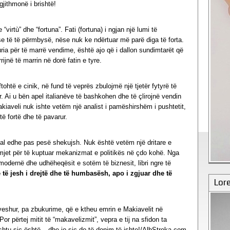
gjithmonë i brishtë!
virtù” dhe “fortuna”. Fati (fortuna) i ngjan një lumi të
e të të përmbysë, nëse nuk ke ndërtuar më parë diga të forta.
ria për të marrë vendime, është ajo që i dallon sundimtarët që
ijnë të marrin në dorë fatin e tyre.
ftohtë e cinik, në fund të veprës zbulojmë një tjetër fytyrë të
ar. Ai u bën apel italianëve të bashkohen dhe të çlirojnë vendin
iaveli nuk ishte vetëm një analist i pamëshirshëm i pushtetit,
 të fortë dhe të pavarur.
ual edhe pas pesë shekujsh. Nuk është vetëm një dritare e
 mjet për të kuptuar mekanizmat e politikës në çdo kohë. Nga
ët modernë dhe udhëheqësit e sotëm të biznesit, libri ngre të
 të jesh i drejtë dhe të humbasësh, apo i zgjuar dhe të
Lor
hveshur, pa zbukurime, që e ktheu emrin e Makiavelit në
Por përtej mitit të “makavelizmit”, vepra e tij na sfidon ta
shtu siç është – dhe jo siç do të donim të ishte!/AlbStroka.com