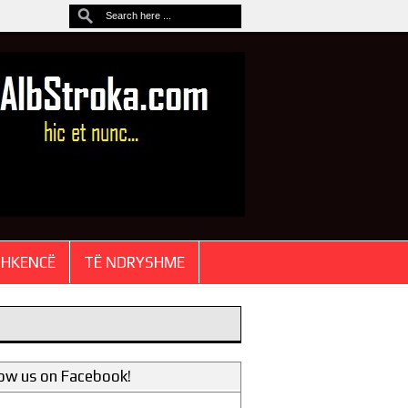
SHKENCË
TË NDRYSHME
low us on Facebook!