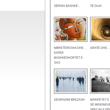
SËRISH BASHKË…
TË DUA!
MBRETËRESHA DHE…
GRATË DHE…
KATËR
BASHKËSHORTËT E
SAJ!
DEGRADIM BREZASH
MARIFETET E
SË MISIONEV
SPECIALE PË