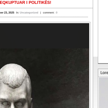
KEQKUPTUAR I POLITIKËS!
er 23, 2025
In:
Uncategorized
|
comment :
0
Lor