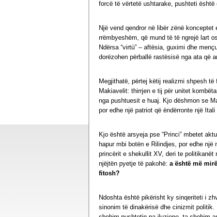
forcë të vërtetë ushtarake, pushteti është 
Një vend qendror në libër zënë konceptet e “
rrëmbyeshëm, që mund të të ngrejë lart os
Ndërsa “virtù” – aftësia, guximi dhe mençu
dorëzohen përballë rastësisë nga ata që arr
Megjithatë, përtej këtij realizmi shpesh të 
Makiavelit: thirrjen e tij për unitet kombët
nga pushtuesit e huaj. Kjo dëshmon se Mak
por edhe një patriot që ëndërronte një Itali
Kjo është arsyeja pse “Princi” mbetet akt
hapur mbi botën e Rilindjes, por edhe një
princërit e shekullit XV, deri te politikan
njëjtën pyetje të pakohë:
a është më mirë
fitosh?
Ndoshta është pikërisht ky sinqeriteti i z
sinonim të dinakërisë dhe cinizmit politik. 
shohim pushtetin pa iluzione, ta shohim a