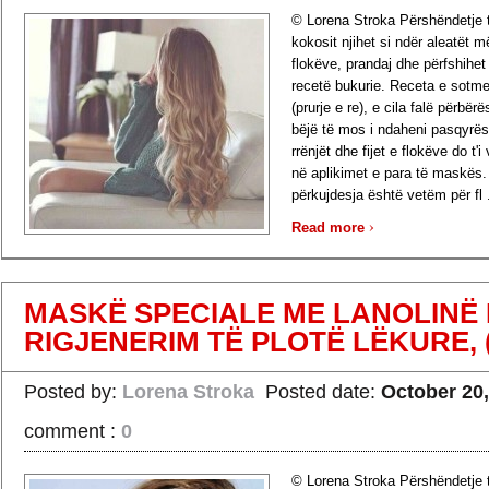
© Lorena Stroka Përshëndetje të
kokosit njihet si ndër aleatët m
flokëve, prandaj dhe përfshihet
recetë bukurie. Receta e sotm
(prurje e re), e cila falë përbërë
bëjë të mos i ndaheni pasqyrë
rrënjët dhe fijet e flokëve do t'
në aplikimet e para të maskës
përkujdesja është vetëm për fl .
›
Read more
MASKË SPECIALE ME LANOLINË
RIGJENERIM TË PLOTË LËKURE, 
Posted by:
Lorena Stroka
Posted date:
October 20,
comment :
0
© Lorena Stroka Përshëndetje t