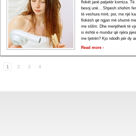
flokët janë patjetër korniza. Të
besoj unë... Shpesh shohim fe
të veshura mirë, por, me një ka
flokësh që ngjan më shumë m
me stilim. Dhe menjëherë të vj
si është e mundur që njëra pjes
me tjetrën? Kjo ndodh për dy ar
›
Read more
1
2
3
4