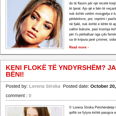
do të flasim për një recetë krej
të tjerat. Ajo që e bën të veça
nuk është vetëm mosgjetja e k
përbërësve, por, veprimi i pash
në fjalë, nuk është e lehtë të a
sallon bukurie, pasi kostoja ësh
për t'u përballuar nga çdo femër
sa të kripura janë çmimet, sido
›
Read more
KENI FLOKË TË YNDYRSHËM? JA
BËNI!
Posted by:
Lorena Stroka
Posted date:
October 20,
comment :
0
© Lorena Stroka Përshëndetje t
qoftë se fytyra është pasqyra e 