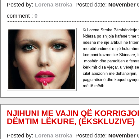
Posted by:
Lorena Stroka
Posted date:
November 0
comment :
0
© Lorena Stroka Përshëndetje t
Ndërsa po shijoja kafenë time t
ndesha me një artikull në Inter
me përfundimet e një hulumtimi
kompani kozmetike Skincare, l
moshën dhe paraqitjen e femr
kërkimit disa vjeçar, u vërejt 
cilat abuzonin me duhanpirjen, 
pagjumësinë dhe kequshqyerjen
më të mëdh ...
›
Read more
NJIHUNI ME VAJIN QË KORRIGJ
DËMTIM LËKURE, (EKSKLUZIVE)
Posted by:
Lorena Stroka
Posted date:
November 0