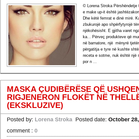
© Lorena Stroka Përshëndetje t
e make up-it është jashtëzako
Dhe këtë femrat e dinë mirë. Ka
zbukurojë apo shpërfytyrojë tër
njëkohësisht. E gjitha varet nga
ka... Përveç produkteve që mun
në barnatore, një mënyrë tjetë
përgatitja e tyre në kushte shtë
receta e sotme, nuk është një s
por n ...
›
Read more
MASKA ÇUDIBËRËSE QË USHQE
RIGJENERON FLOKËT NË THELLË
(EKSKLUZIVE)
Posted by:
Lorena Stroka
Posted date:
October 28,
comment :
0