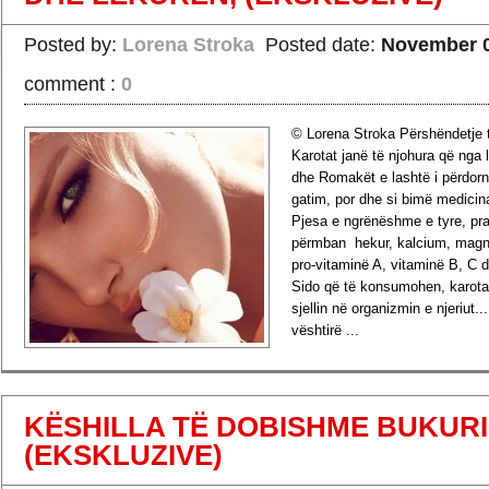
Posted by:
Lorena Stroka
Posted date:
November 0
comment :
0
© Lorena Stroka Përshëndetje t
Karotat janë të njohura që nga 
dhe Romakët e lashtë i përdorn
gatim, por dhe si bimë medicin
Pjesa e ngrënëshme e tyre, pra,
përmban hekur, kalcium, magne
pro-vitaminë A, vitaminë B, C 
Sido që të konsumohen, karota
sjellin në organizmin e njeriut..
vështirë ...
›
Read more
KËSHILLA TË DOBISHME BUKURI
(EKSKLUZIVE)