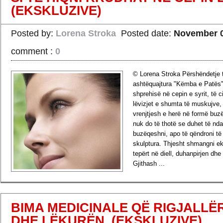
(EKSKLUZIVE)
Posted by:
Lorena Stroka
Posted date:
November 0
comment :
0
© Lorena Stroka Përshëndetje t
ashtëquajtura "Këmba e Patës" 
shprehisë në cepin e syrit, të c
lëvizjet e shumta të muskujve,
vrenjtjesh e herë në formë buz
nuk do të thotë se duhet të nda
buzëqeshni, apo të qëndroni t
skulptura. Thjesht shmangni e
tepërt në diell, duhanpirjen dh
Gjithash ...
›
Read more
BIMA MEDICINALE QË RIGJALLË
DHE LËKURËN, (EKSKLUZIVE)