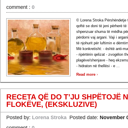
comment :
0
© Lorena Stroka Përshëndetje t
qoftë se doni të jeni përherë të
shpenzuar shuma të mëdha për t
përdorni vaj argani. Vaji i arga
të njohurit për luftimin e dëmti
Më konkretisht: - është anti-rru
- ripërtërin qelizat - zvogëlon th
plagëve/shenjave - heq ekzemat
- hidraton në thellësi - e ...
›
Read more
RECETA QË DO T’JU SHPËTOJË N
FLOKËVE, (EKSKLUZIVE)
Posted by:
Lorena Stroka
Posted date:
November 0
comment :
0