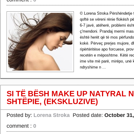
© Lorena Stroka Përshëndetje t
qoftë se vëreni rënie flokësh 
6-7 javë, atëherë, problemi ës
ç'mendoni. Prandaj merrni masa
është herët që të mos përfundo
kokë. Përveç prerjes mujore, 
ripërtëritëse apo forcuese, prov
recetën e mëposhtme. Këtë rec
ime vite më parë, mirëpo, unë 
ndryshime n ...
›
Read more
SI TË BËSH MAKE UP NATYRAL 
SHTËPIE, (EKSKLUZIVE)
Posted by:
Lorena Stroka
Posted date:
October 31,
comment :
0