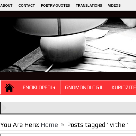
ABOUT
CONTACT
POETRY-QUOTES
TRANSLATIONS
VIDEOS
ENCIKLOPEDI +
GNOMONOLOGJI
KURIOZIT
»
You Are Here:
Home
Posts tagged "vithe"