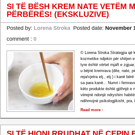
SI TË BËSH KREM NATE VETËM M
PËRBËRËS! (EKSKLUZIVE)
Posted by:
Lorena Stroka
Posted date:
November 1
comment :
0
© Lorena Stroka Strategjia që
kozmetike ndjekin për shitjen 
tyre është vërtet mjaft e zgjuar
u bëjnë kremrava (dite, nate, 
reja/vjetra etj., etj.) i kanë bër
sa para kanë... Numri i femrav
këto produkte është gjithnjë e në
vërejnë ndonjë ndryshim habitës
ndihmojnë psikologjikisht, pra, 
›
Read more
SI TË HIQNI RRUDHAT NË CEPIN E